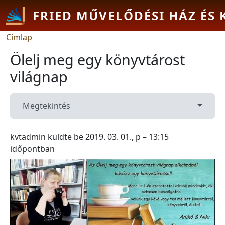
Ugrás a tartalomra
FRIED MŰVELŐDÉSI HÁZ ÉS
Morzsa
Címlap
Ölelj meg egy könyvtárost
világnap
Primary tabs
(aktív fül)
Toggle 
Megtekintés
kvtadmin
küldte be
2019. 03. 01., p – 13:15
időpontban