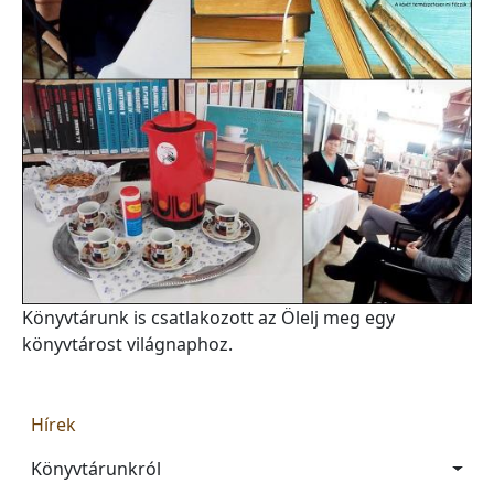
Könyvtárunk is csatlakozott az Ölelj meg egy
könyvtárost világnaphoz.
Main navigation
Hírek
Könyvtárunkról