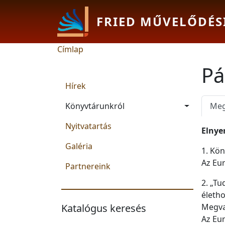
Ugrás a tartalomra
FRIED MŰVELŐDÉS
Morzsa
Címlap
Pá
Main navigation
Hírek
Pri
Könyvtárunkról
Meg
Nyitvatartás
Elnye
Galéria
1. Kön
Az Eur
Partnereink
2. „Tu
életh
Katalógus keresés
Megval
Az Eur