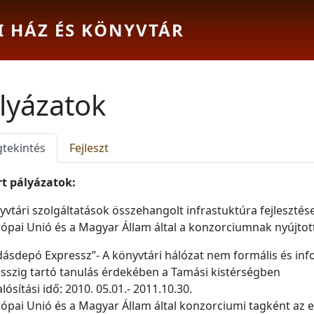
I HÁZ ÉS KÖNYVTÁR
lyázatok
mary tabs
(aktív fül)
tekintés
Fejleszt
rt pályázatok:
yvtári szolgáltatások összehangolt infrastuktúra fejleszté
ópai Unió és a Magyar Állam által a konzorciumnak nyújtot
dásdepó Expressz”- A könyvtári hálózat nem formális és inf
osszig tartó tanulás érdekében a Tamási kistérségben
ósítási idő: 2010. 05.01.- 2011.10.30.
ópai Unió és a Magyar Állam által konzorciumi tagként az e